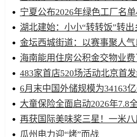
宁夏公布2026年绿色工厂名单
湖北建始：小小“转转饭”转
金坛西城街道：以赛事聚人气
海南能用住房公积金交物业费
483家首店520场活动北京首
6月末中国外储规模为34163
大童保险全面启动2026年7.
再获国际美味奖三星！一米八
瓜州电力迎“烤”而战