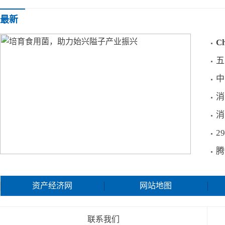
天猫618预售曝光居家消费“新秘密”一批健康产品
最新
资讯
C
五
中
消
消
2
腾
培育食用菌，助力始兴隘子产业振兴
资产经济网
网站地图
联系我们